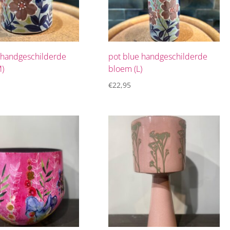
 handgeschilderde
pot blue handgeschilderde
M)
bloem (L)
€
22,95