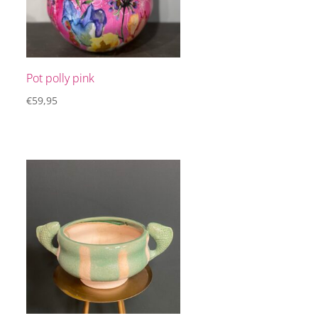
Pot polly pink
€
59,95