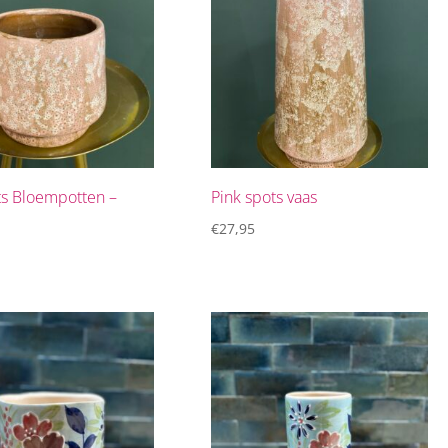
ts Bloempotten –
Pink spots vaas
€
27,95