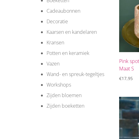
Boeketten
Cadeaubonnen
Decoratie
Kaarsen en kandelaren
Kransen
Potten en keramiek
Pink spo
Vazen
Maat S
Wand- en spreuk-tegeltjes
€
17,95
Workshops
Zijden bloemen
Zijden boeketten