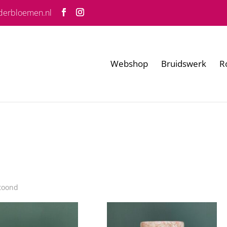
derbloemen.nl
Webshop
Bruidswerk
R
etoond