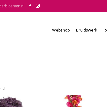
derbloemen.nl
Webshop
Bruidswerk
R
ond