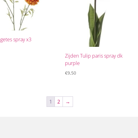
agetes spray x3
Zijden Tulip paris spray dk
purple
€
9,50
1
2
→