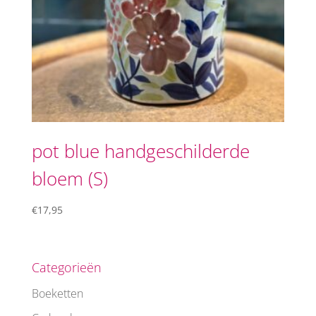
pot blue handgeschilderde
bloem (S)
€
17,95
Categorieën
Boeketten