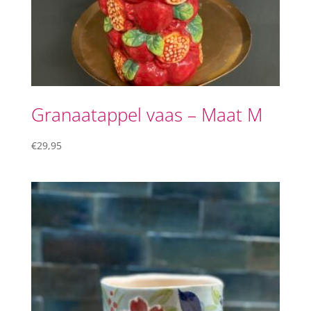
Granaatappel vaas – Maat M
€
29,95