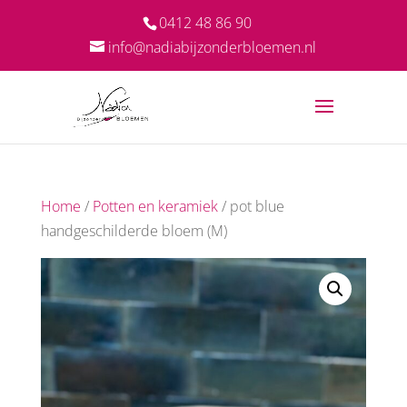
0412 48 86 90
info@nadiabijzonderbloemen.nl
Home
/
Potten en keramiek
/ pot blue
handgeschilderde bloem (M)