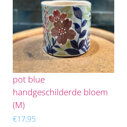
pot blue
handgeschilderde bloem
(M)
€
17,95