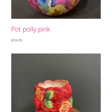
Pot polly pink
€
59,95