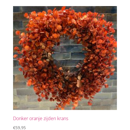
Donker oranje zijden krans
€
59,95