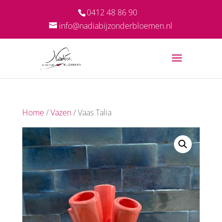
0412 48 86 90
info@nadiabijzonderbloemen.nl
Home
/
Vazen
/ Vaas Talia