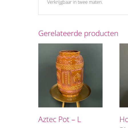
Verkrijgbaar in twee maten.
Gerelateerde producten
Aztec Pot – L
Ho