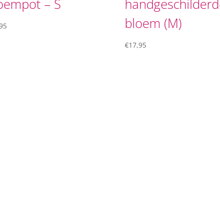
oempot – S
handgeschilderd
bloem (M)
95
€
17,95