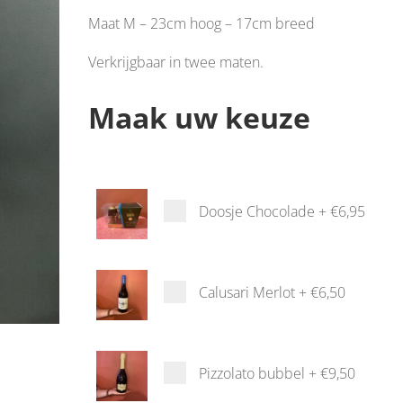
Maat M – 23cm hoog – 17cm breed
Verkrijgbaar in twee maten.
Maak uw keuze
Doosje Chocolade
+
€6,95
Calusari Merlot
+
€6,50
Pizzolato bubbel
+
€9,50