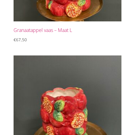
Granaatappel vaas – Maat L
€
67,50