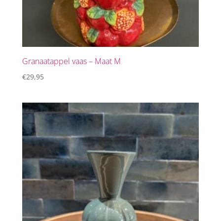
Granaatappel vaas – Maat M
€
29,95