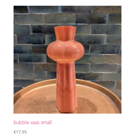
bubble vaas small
€
17,95