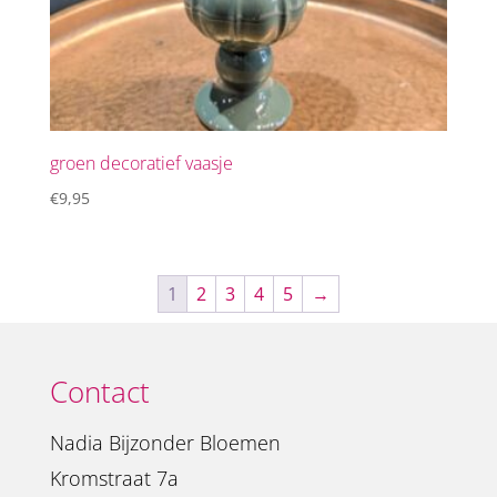
groen decoratief vaasje
€
9,95
1
2
3
4
5
→
Contact
Nadia Bijzonder Bloemen
Kromstraat 7a